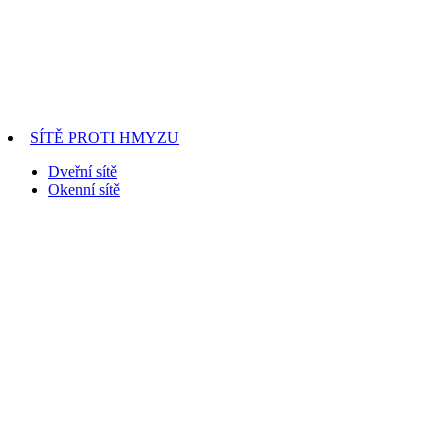
SÍTĚ PROTI HMYZU
Dveřní sítě
Okenní sítě