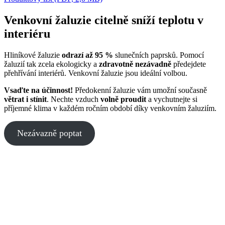
Venkovní žaluzie citelně sníží teplotu v
interiéru
Hliníkové žaluzie
odrazí až 95 %
slunečních paprsků. Pomocí
žaluzií tak zcela ekologicky a
zdravotně nezávadně
předejdete
přehřívání interiérů. Venkovní žaluzie jsou ideální volbou.
Vsaďte na účinnost!
Předokenní žaluzie vám umožní současně
větrat i stínit
. Nechte vzduch
volně proudit
a vychutnejte si
příjemné klima v každém ročním období díky venkovním žaluziím.
Nezávazně poptat