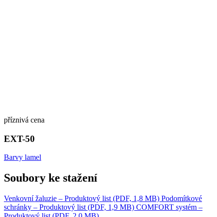
příznivá cena
EXT-50
Barvy lamel
Soubory ke stažení
Venkovní žaluzie – Produktový list (PDF, 1,8 MB)
Podomítkové
schránky – Produktový list (PDF, 1,9 MB)
COMFORT systém –
Produktový list (PDF, 2,0 MB)