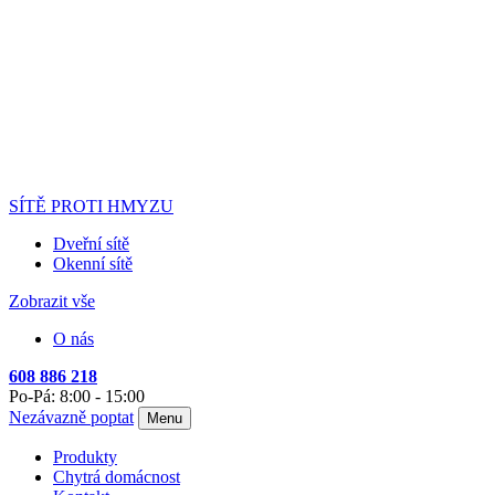
SÍTĚ PROTI HMYZU
Dveřní sítě
Okenní sítě
Zobrazit vše
O nás
608 886 218
Po-Pá: 8:00 - 15:00
Nezávazně poptat
Menu
Produkty
Chytrá domácnost