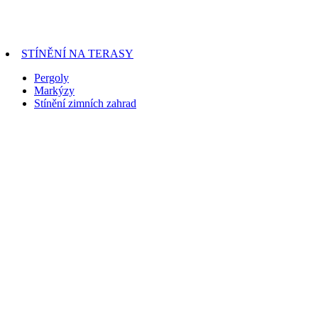
STÍNĚNÍ NA TERASY
Pergoly
Markýzy
Stínění zimních zahrad