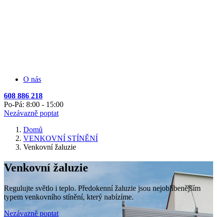
O nás
608 886 218
Po-Pá: 8:00 - 15:00
Nezávazně poptat
Domů
VENKOVNÍ STÍNĚNÍ
Venkovní žaluzie
Venkovní žaluzie
Regulujte světlo i teplo. Předokenní žaluzie jsou nejoblíbenějším
typem venkovního stínění, který nabízíme.
Nezávazně poptat