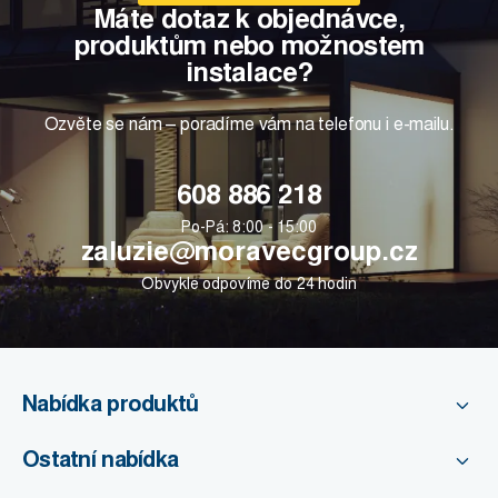
Máte dotaz k objednávce,
produktům nebo možnostem
instalace?
Ozvěte se nám – poradíme vám na telefonu i e-mailu.
608 886 218
Po-Pá: 8:00 - 15:00
zaluzie@moravecgroup.cz
Obvykle odpovíme do 24 hodin
Nabídka produktů
Ostatní nabídka