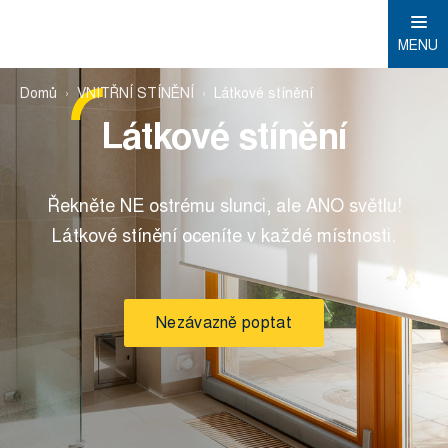
MENU
Domů
VNITŘNÍ STÍNĚNÍ
Látkové stínění
Látkové stínění
Řekněte NE ostrému slunci, ale ANO světlu!
Látkové stínění oceníte v každé místnosti.
Nezávazně poptat