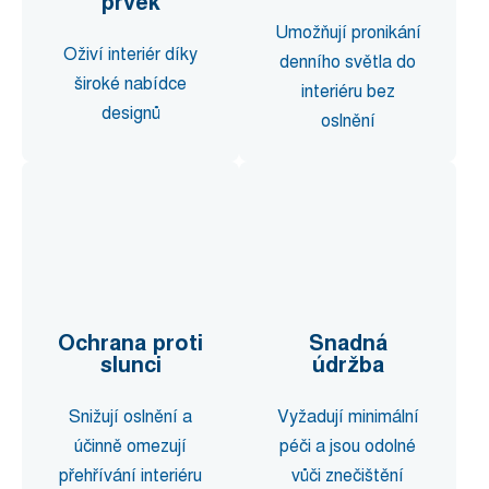
prvek
Umožňují pronikání
Oživí interiér díky
denního světla do
široké nabídce
interiéru bez
designů
oslnění
Ochrana proti
Snadná
slunci
údržba
Snižují oslnění a
Vyžadují minimální
účinně omezují
péči a jsou odolné
přehřívání interiéru
vůči znečištění