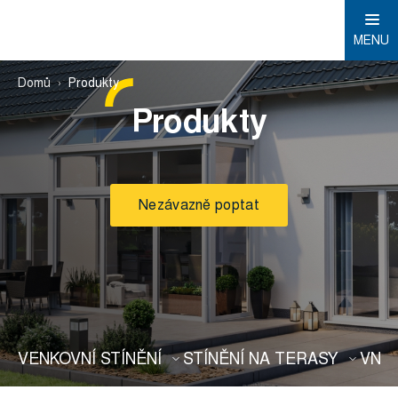
MENU
Domů
Produkty
Produkty
Nezávazně poptat
VENKOVNÍ STÍNĚNÍ
STÍNĚNÍ NA TERASY
VNIT