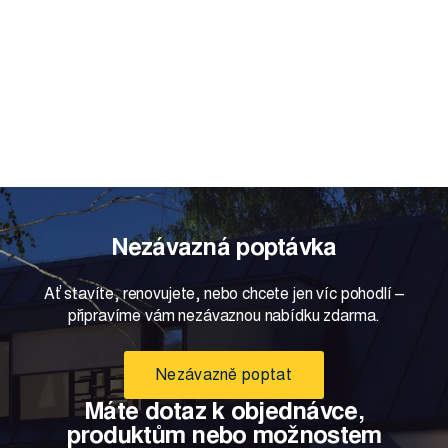
SÍTĚ PROTI
HMYZU
Zobrazit
Nezávazná poptávka
Ať stavíte, renovujete, nebo chcete jen víc pohodlí –
připravíme vám nezávaznou nabídku zdarma.
Nezávazně poptat
Máte dotaz k objednávce,
produktům nebo možnostem