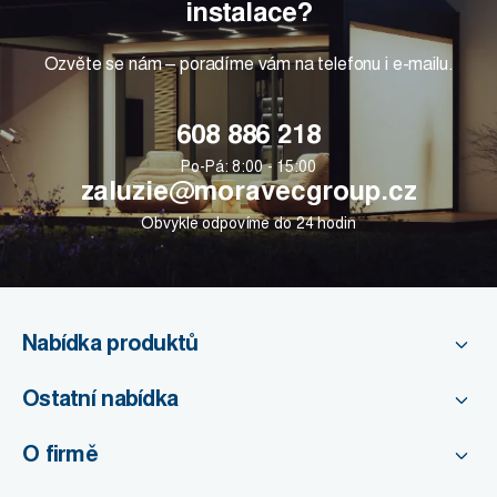
instalace?
Ozvěte se nám – poradíme vám na telefonu i e-mailu.
608 886 218
Po-Pá: 8:00 - 15:00
zaluzie@moravecgroup.cz
Obvykle odpovíme do 24 hodin
Nabídka produktů
Ostatní nabídka
O firmě