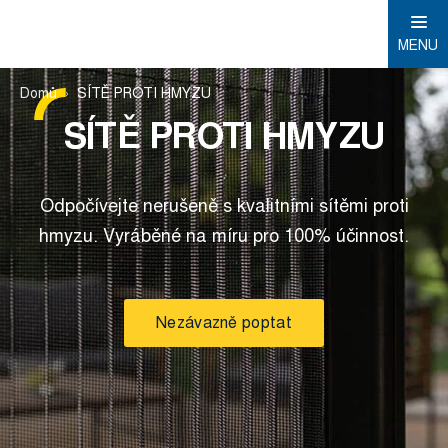
MENU
Domů
SÍTĚ PROTI HMYZU
SÍTĚ PROTI HMYZU
Odpočívejte nerušeně s kvalitními sítěmi proti
hmyzu. Vyráběné na míru pro 100% účinnost.
Nezávazně poptat