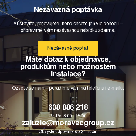
Nezávazná poptávka
Ať stavíte, renovujete, nebo chcete jen víc pohodlí –
připravíme vám nezávaznou nabídku zdarma.
Nezávazně poptat
Máte dotaz k objednávce,
produktům nebo možnostem
instalace?
Ozvěte se nám – poradíme vám na telefonu i e-mailu.
608 886 218
Po-Pá: 8:00 - 15:00
zaluzie@moravecgroup.cz
Obvykle odpovíme do 24 hodin