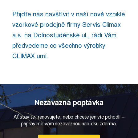
Přijďte nás navštívit v naší nově vzniklé
vzorkové prodejně firmy Servis Climax
a.s. na Dolnostudénské ul., rádi Vám
předvedeme co všechno výrobky
CLIMAX umí.
Nezávazná poptávka
Ať stavíte, renovujete, nebo chcete jen víc pohodlí –
připravíme vám nezávaznou nabídku zdarma.