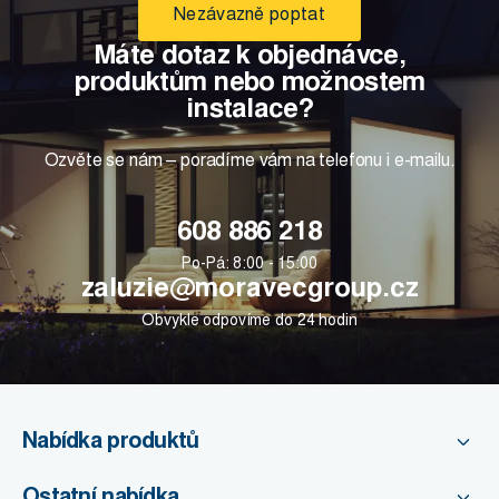
Nezávazně poptat
Máte dotaz k objednávce,
produktům nebo možnostem
instalace?
Ozvěte se nám – poradíme vám na telefonu i e-mailu.
608 886 218
Po-Pá: 8:00 - 15:00
zaluzie@moravecgroup.cz
Obvykle odpovíme do 24 hodin
Nabídka produktů
Ostatní nabídka