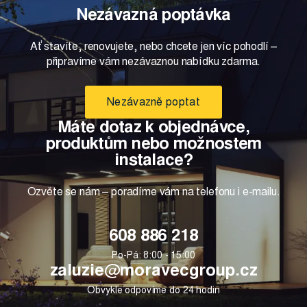
Nezávazná poptávka
Ať stavíte, renovujete, nebo chcete jen víc pohodlí –
připravíme vám nezávaznou nabídku zdarma.
Nezávazně poptat
Máte dotaz k objednávce,
produktům nebo možnostem
instalace?
Ozvěte se nám – poradíme vám na telefonu i e-mailu.
608 886 218
Po-Pá: 8:00 - 15:00
zaluzie@moravecgroup.cz
Obvykle odpovíme do 24 hodin