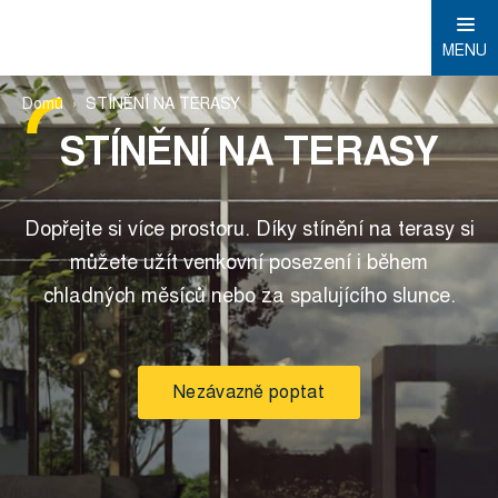
MENU
Domů
STÍNĚNÍ NA TERASY
STÍNĚNÍ NA TERASY
Dopřejte si více prostoru. Díky stínění na terasy si
můžete užít venkovní posezení i během
chladných měsíců nebo za spalujícího slunce.
Nezávazně poptat